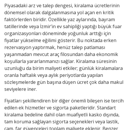
Piyasadaki arz ve talep dengesi, kiralama ücretlerinin
dönemsel olarak dalgalanmasına yol açan en kritik
faktörlerden biridir. Özellikle yaz aylarında, bayram
tatillerinde veya İzmir’in ev sahipliği yaptığı büyük fuar
organizasyonları döneminde yoğunluk arttığı için
fiyatlar
yükselme eğilimi gösterir. Bu noktada erken
rezervasyon yaptırmak, henüz talep patlaması
yaşanmadan mevcut araç filosundan daha ekonomik
koşullarla yararlanmanızı sağlar. Kiralama süresinin
uzunluğu da birim maliyeti etkiler; günlük kiralamalara
oranla haftalık veya aylık periyotlarda yapılan
sözleşmelerde gün başına düşen ücret çok daha makul
seviyelere iner.
Fiyatları şekillendiren bir diğer önemli bileşen ise tercih
edilen ek hizmetler ve sigorta paketleridir. Standart
kiralama bedeline dahil olan muafiyetli kasko dışında,
tam koruma sağlayan sigorta seçenekleri veya lastik,
cam, far güvenceleri toplam maliyete eklenir. Benzer