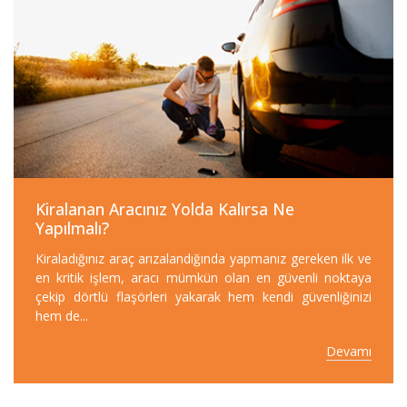
Kiralanan Aracınız Yolda Kalırsa Ne
Yapılmalı?
Kiraladığınız araç arızalandığında yapmanız gereken ilk ve
en kritik işlem, aracı mümkün olan en güvenli noktaya
çekip dörtlü flaşörleri yakarak hem kendi güvenliğinizi
hem de...
Devamı