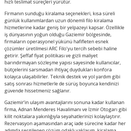
hızlı teslimat süreçleri yürütür.
Firmanın sunduğu kiralama seçenekleri, kısa süreli
günlük kullanımlardan uzun dönemli filo kiralama
hizmetlerine kadar geniş bir yelpazeyi kapsar. Özellikle
iş dünyasının yoğun olduğu Gaziemir bölgesinde,
firmaların operasyonel yükünü hafifleten esnek
çözümler üretilmesi ARC Filo'yu tercih sebebi haline
getirir. Şeffaf fiyat politikası ve gizli maliyet
barındırmayan sözleşme yapısı sayesinde kullanıcılar,
bütçelerini sarsmadan ihtiyaç duydukları konfora
kolayca ulaşabilirler. Teknik destek ve yol yardım gibi
satış sonrası hizmetlerle de sürüş boyunca kendinizi
güvende hissetmeniz sağlanır.
Gaziemir’in ulaşım avantajlarını sonuna kadar kullanan
firma,
Adnan Menderes Havalimanı
ve İzmir Otogarı gibi
kilit noktalara yakınlığıyla seyahatlerinizi kolaylaştırır.
Rezervasyon aşamasından araç iade sürecine kadar her
adımda sergilenen çözüm odaklı yaklaşım, kiralama