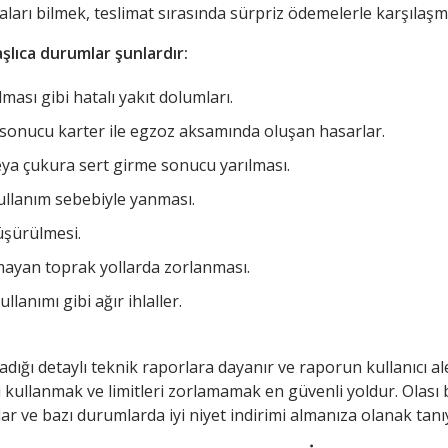
ları bilmek, teslimat sırasında sürpriz ödemelerle karşılaş
şlıca durumlar şunlardır:
ası gibi hatalı yakıt dolumları.
ı sonucu karter ile egzoz aksamında oluşan hasarlar.
eya çukura sert girme sonucu yarılması.
kullanım sebebiyle yanması.
üşürülmesi.
mayan toprak yollarda zorlanması.
lanımı gibi ağır ihlaller.
ırladığı detaylı teknik raporlara dayanır ve raporun kullanıcı 
 kullanmak ve limitleri zorlamamak en güvenli yoldur. Olası 
ar ve bazı durumlarda iyi niyet indirimi almanıza olanak tanıy