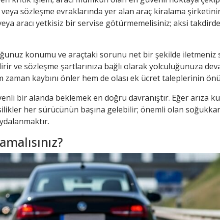
eya sözleşme evraklarında yer alan araç kiralama şirketinin 7
ya aracı yetkisiz bir servise götürmemelisiniz; aksi takdirde
uğunuz konumu ve araçtaki sorunu net bir şekilde iletmeniz 
dirir ve sözleşme şartlarınıza bağlı olarak yolculuğunuza de
m zaman kaybını önler hem de olası ek ücret taleplerinin ön
enli bir alanda beklemek en doğru davranıştır. Eğer arıza ku
aksilikler her sürücünün başına gelebilir; önemli olan soğuk
ydalanmaktır.
amalısınız?