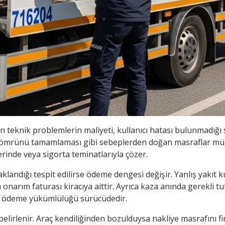
nik problemlerin maliyeti, kullanıcı hatası bulunmadığı sür
ömrünü tamamlaması gibi sebeplerden doğan masraflar müşte
rinde veya sigorta teminatlarıyla çözer.
ndığı tespit edilirse ödeme dengesi değişir. Yanlış yakıt kul
narım faturası kiracıya aittir. Ayrıca kaza anında gerekli tu
üm ödeme yükümlülüğü sürücüdedir.
 belirlenir. Araç kendiliğinden bozulduysa nakliye masrafını 