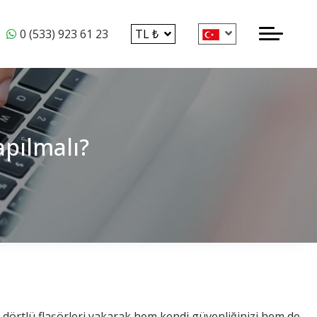
0 (533) 923 61 23
TL ₺
apılmalı?
 dörtlü flaşörleri yakarak hem kendi güvenliğinizi hem de