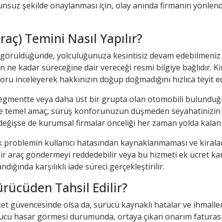
runsuz şekilde onaylanması için, olay anında firmanın yönlendi
raç) Temini Nasıl Yapılır?
ngörüldüğünde, yolculuğunuza kesintisiz devam edebilmeniz ad
mın ne kadar süreceğine dair vereceği resmi bilgiye bağlıdır.
poru inceleyerek hakkınızın doğup doğmadığını hızlıca teyit e
ı segmentte veya daha üst bir grupta olan otomobili bulund
e temel amaç, sürüş konforunuzun düşmeden seyahatinizin s
eğişse de kurumsal firmalar önceliği her zaman yolda kalan 
k problemin kullanıcı hatasından kaynaklanmaması ve kiralam
 araç göndermeyi reddedebilir veya bu hizmeti ek ücret karşılı
ığında karşılıklı iade süreci gerçekleştirilir.
rücüden Tahsil Edilir?
et güvencesinde olsa da, sürücü kaynaklı hatalar ve ihmaller
sonucu hasar görmesi durumunda, ortaya çıkan onarım faturası 