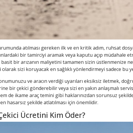
rumunda atılması gereken ilk ve en kritik adım, ruhsat dos
akınlardaki bir tamirciyi aramak veya kaputu açıp müdahale et
, basit bir arızanın maliyetini tamamen sizin üstlenmenize ned
olarak sizi koruyacak en sağlıklı yönlendirmeyi sadece bu yet
unuzu ve aracın verdiği uyarıları eksiksiz iletmek, doğru 
e bir çekici gönderebilir veya sizi en yakın anlaşmalı servis
m de ikame araç temini gibi haklarınızdan sorunsuz şekilde 
n hasarsız şekilde atlatılması için önemlidir.
Çekici Ücretini Kim Öder?