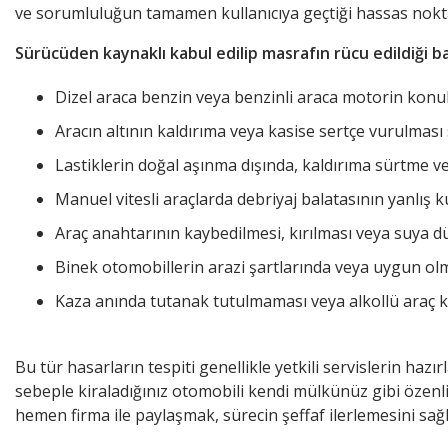
ve sorumluluğun tamamen kullanıcıya geçtiği hassas nokta
Sürücüden kaynaklı kabul edilip masrafın rücu edildiği ba
Dizel araca benzin veya benzinli araca motorin konulm
Aracın altının kaldırıma veya kasise sertçe vurulmas
Lastiklerin doğal aşınma dışında, kaldırıma sürtme v
Manuel vitesli araçlarda debriyaj balatasının yanlış 
Araç anahtarının kaybedilmesi, kırılması veya suya d
Binek otomobillerin arazi şartlarında veya uygun ol
Kaza anında tutanak tutulmaması veya alkollü araç kul
Bu tür hasarların tespiti genellikle yetkili servislerin haz
sebeple kiraladığınız otomobili kendi mülkünüz gibi özenli
hemen firma ile paylaşmak, sürecin şeffaf ilerlemesini sağl