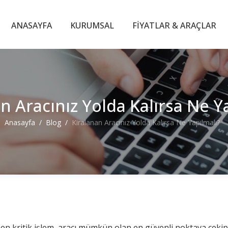
ANASAYFA
KURUMSAL
FIYATLAR & ARAÇLAR
n Aracınız Yolda Kalırsa Ne Y
Anasayfa
Blog
Kiralanan Aracınız Yolda Kalırsa Ne Yapılmalı?
 en kritik işlem, aracı mümkün olan en güvenli noktaya çekip