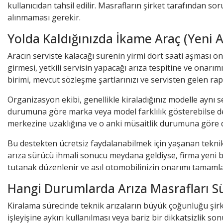
kullanıcıdan tahsil edilir. Masrafların şirket tarafından so
alınmaması gerekir.
Yolda Kaldığınızda İkame Araç (Yeni A
Aracın serviste kalacağı sürenin yirmi dört saati aşması ö
girmesi, yetkili servisin yapacağı arıza tespitine ve onarı
birimi, mevcut sözleşme şartlarınızı ve servisten gelen ra
Organizasyon ekibi, genellikle kiraladığınız modelle ayn
durumuna göre marka veya model farklılık gösterebilse d
merkezine uzaklığına ve o anki müsaitlik durumuna göre d
Bu destekten ücretsiz faydalanabilmek için yaşanan tekni
arıza sürücü ihmali sonucu meydana geldiyse, firma yeni bir
tutanak düzenlenir ve asıl otomobilinizin onarımı tamamland
Hangi Durumlarda Arıza Masrafları Sü
Kiralama sürecinde teknik arızaların büyük çoğunluğu şirk
işleyişine aykırı kullanılması veya bariz bir dikkatsizlik 