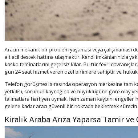
Aracın mekanik bir problem yaşaması veya çalışmaması du
ait acil destek hattına ulaşmaktır. Kendi imkânlarınızla y
kasko teminatlarını geçersiz kılar. Bu tür fevri davranışlar
gün 24 saat hizmet veren özel birimlere sahiptir ve hukuki 
Telefon görüşmesi sırasında operasyon merkezine tam konum
yetkilisi, sorunun kaynağına ve büyüklüğüne göre olay yerin
talimatlara harfiyen uymak, hem zaman kaybını engeller he
gelene kadar aracı güvenli bir noktada bekletmek sürecin e
Kiralık Araba Arıza Yaparsa Tamir ve 